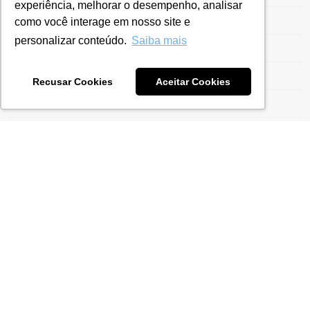
experiência, melhorar o desempenho, analisar
Entrega ECF
como você interage em nosso site e
personalizar conteúdo.
Saiba mais
Escrituração Contábil Fiscal
Estrutura para Gestão do Drawback
Recusar Cookies
Aceitar Cookies
Ex-Tarifário
Exportação para Indústrias
Exportaçães
Gestão do Drawback
Gestão Tarifária
Gestão Tributária
ICMS
Imposto de Importação