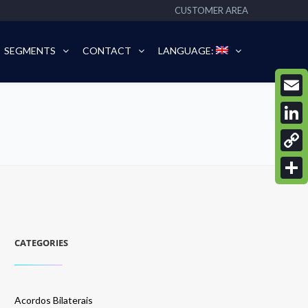
CUSTOMER AREA
SEGMENTS
CONTACT
LANGUAGE:
Email
Linke
Copy
Link
Share
CATEGORIES
Acordos Bilaterais