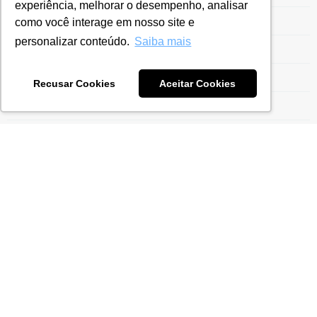
experiência, melhorar o desempenho, analisar
Entrega ECF
como você interage em nosso site e
personalizar conteúdo.
Saiba mais
Escrituração Contábil Fiscal
Estrutura para Gestão do Drawback
Recusar Cookies
Aceitar Cookies
Ex-Tarifário
Exportação para Indústrias
Exportaçães
Gestão do Drawback
Gestão Tarifária
Gestão Tributária
ICMS
Imposto de Importação