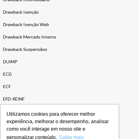
Drawback Isenção
Drawback Isenção Web
Drawback Mercado Interno
Drawback Suspensãoo
DUIMP
ECD
ECF
EFD-REINF
Energia e Recursos Naturais
Utilizamos cookies para oferecer melhor
experiência, melhorar o desempenho, analisar
Entrega da ECF
como você interage em nosso site e
Entrega ECF
personalizar conteúdo.
Saiba mais