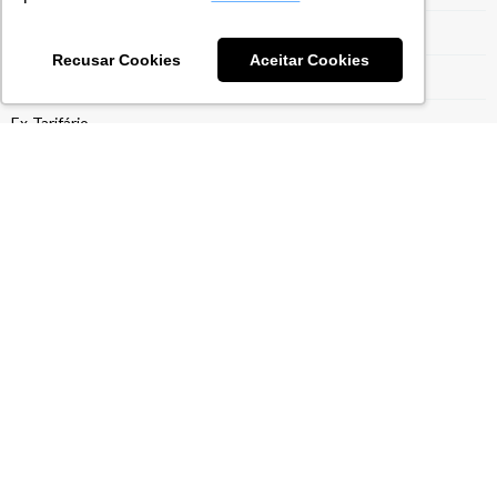
Escrituração Contábil Fiscal
Recusar Cookies
Aceitar Cookies
Estrutura para Gestão do Drawback
Ex-Tarifário
Exportação para Indústrias
Exportaçães
Gestão do Drawback
Gestão Tarifária
Gestão Tributária
ICMS
Imposto de Importação
Incentivo Fiscal