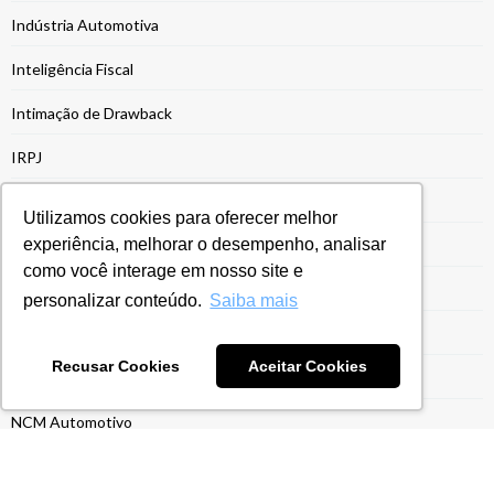
Indústria Automotiva
Inteligência Fiscal
Intimação de Drawback
IRPJ
IRPJ Manager
Utilizamos cookies para oferecer melhor
experiência, melhorar o desempenho, analisar
Legislação Siscoserv
como você interage em nosso site e
Modalidades de Drawback
personalizar conteúdo.
Saiba mais
Moeda Funcional
Recusar Cookies
Aceitar Cookies
Montadoras
NCM Automotivo
NCM de Produtos