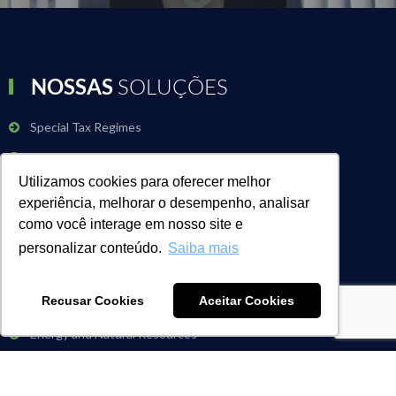
NOSSAS
SOLUÇÕES
Special Tax Regimes
Risk management
Utilizamos cookies para oferecer melhor
Strategic Tax
experiência, melhorar o desempenho, analisar
como você interage em nosso site e
personalizar conteúdo.
Saiba mais
SEGMENTS
Recusar Cookies
Aceitar Cookies
Automotive
Energy and Natural Resources
Agribusiness
Chemical and Petrochemical Industry