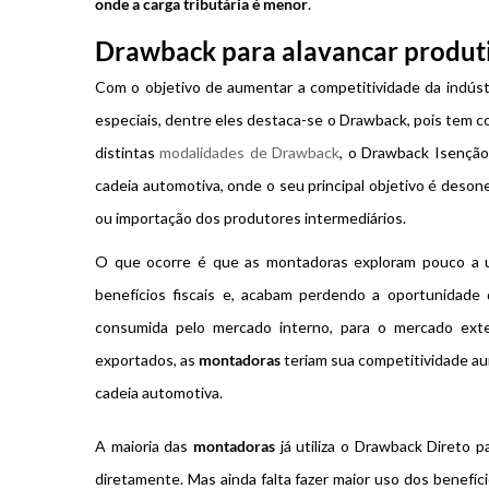
onde a carga tributária é menor
.
Drawback para alavancar produt
Com o objetivo de aumentar a competitividade da indústri
especiais, dentre eles destaca-se o Drawback, pois tem co
distintas
modalidades de Drawback
, o Drawback Isenção
cadeia automotiva, onde o seu principal objetivo é deson
ou importação dos produtores intermediários.
O que ocorre é que as montadoras exploram pouco a ut
benefícios fiscais e, acabam perdendo a oportunidade 
consumida pelo mercado interno, para o mercado ext
exportados, as
montadoras
teriam sua competitividade au
cadeia automotiva.
A maioria das
montadoras
já utiliza o Drawback Direto pa
diretamente. Mas ainda falta fazer maior uso dos benefí