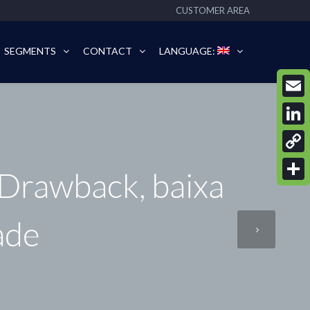
CUSTOMER AREA
SEGMENTS
CONTACT
LANGUAGE:
Email
Linke
Copy
 Drawback, baixa
Link
Share
ade