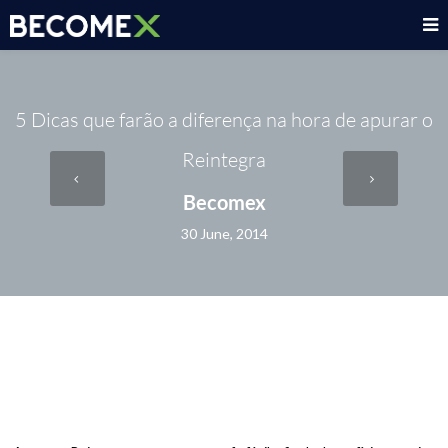
5 Dicas que farão a diferença na hora de apurar o
Reintegra
Becomex
30 June, 2014