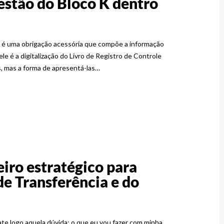
gestão do Bloco K dentro
a, é uma obrigação acessória que compõe a informação
le é a digitalização do Livro de Registro de Controle
, mas a forma de apresentá-las…
iro estratégico para
de Transferência e do
te logo aquela dúvida: o que eu vou fazer com minha