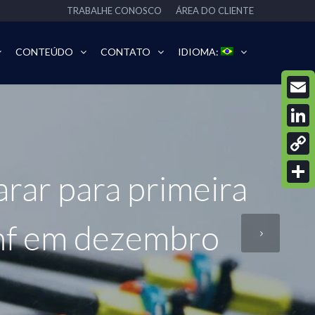
TRABALHE CONOSCO
ÁREA DO CLIENTE
CONTEÚDO
CONTATO
IDIOMA:
Email
Linke
Copy
rar para primeira
Link
Share
nf em dezembro