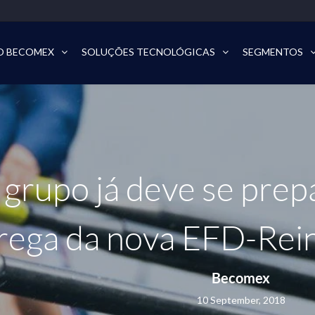
O BECOMEX
SOLUÇÕES TECNOLÓGICAS
SEGMENTOS
grupo já deve se prepa
rega da nova EFD-Rei
Becomex
10 September, 2018