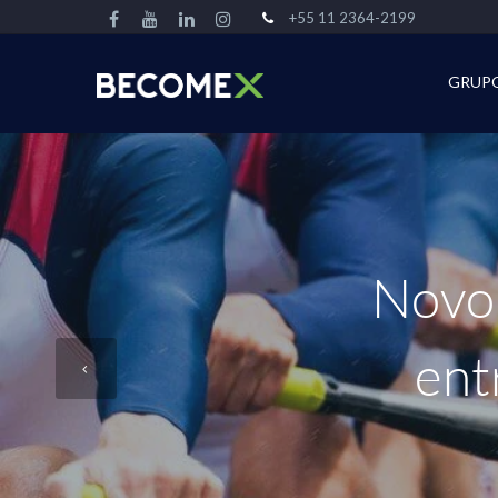
+55 11 2364-2199
GRUP
Novo 
ent