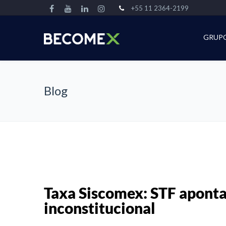
+55 11 2364-2199
GRUP
Blog
Taxa Siscomex: STF apont
inconstitucional