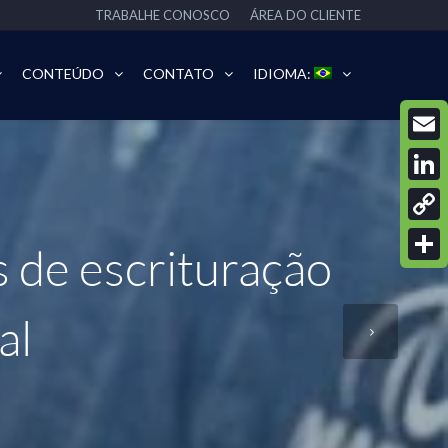
TRABALHE CONOSCO
ÁREA DO CLIENTE
CONTEÚDO
CONTATO
IDIOMA:
Email
Linke
Copy
s de escrituração
Link
Share
al