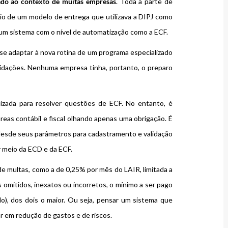
nado ao contexto de muitas empresas
. Toda a parte de
eio de um modelo de entrega que utilizava a DIPJ como
 um sistema com o nível de automatização como a ECF.
se adaptar à nova rotina de um programa especializado
lidações. Nenhuma empresa tinha, portanto, o preparo
izada para resolver questões de ECF. No entanto, é
eas contábil e fiscal olhando apenas uma obrigação. É
 desde seus parâmetros para cadastramento e validação
r meio da ECD e da ECF.
de multas, como a de 0,25% por mês do LAIR, limitada a
 omitidos, inexatos ou incorretos, o mínimo a ser pago
do), dos dois o maior. Ou seja, pensar um sistema que
r em redução de gastos e de riscos.