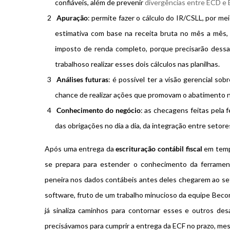
confiáveis, além de prevenir
divergências entre ECD e
Apuração
: permite fazer o cálculo do IR/CSLL, por 
estimativa com base na receita bruta no mês a mês
imposto de renda completo, porque precisarão dessa 
trabalhoso realizar esses dois cálculos nas planilhas.
Análises futuras
: é possível ter a visão gerencial so
chance de realizar ações que promovam o abatimento n
Conhecimento do negócio
: as checagens feitas pela
das obrigações no dia a dia, da integração entre seto
Após uma entrega da
escrituração contábil fiscal
em tempo
se prepara para estender o conhecimento da ferrament
peneira nos dados contábeis antes deles chegarem ao setor
software, fruto de um trabalho minucioso da equipe Beco
já sinaliza caminhos para contornar esses e outros de
precisávamos para cumprir a entrega da ECF no prazo, me