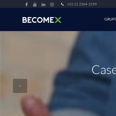
+55 11 2364-2199
GRUP
Case