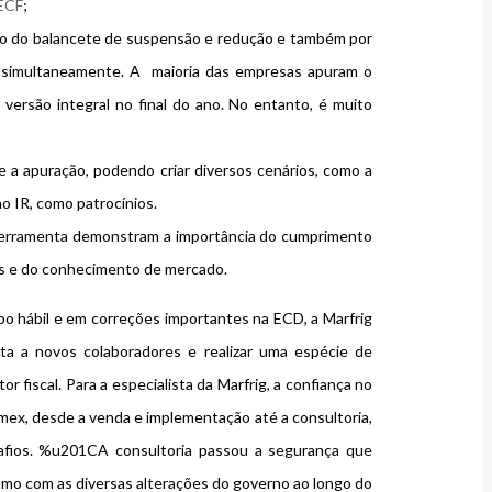
 ECF
;
meio do balancete de suspensão e redução e também por
, simultaneamente. A maioria das empresas apuram o
versão integral no final do ano. No entanto, é muito
bre a apuração, podendo criar diversos cenários, como a
o IR, como patrocínios.
 ferramenta demonstram a importância do cumprimento
res e do conhecimento de mercado.
 hábil e em correções importantes na ECD, a Marfrig
a a novos colaboradores e realizar uma espécie de
 fiscal. Para a especialista da Marfrig, a confiança no
mex, desde a venda e implementação até a consultoria,
safios. %u201CA consultoria passou a segurança que
smo com as diversas alterações do governo ao longo do