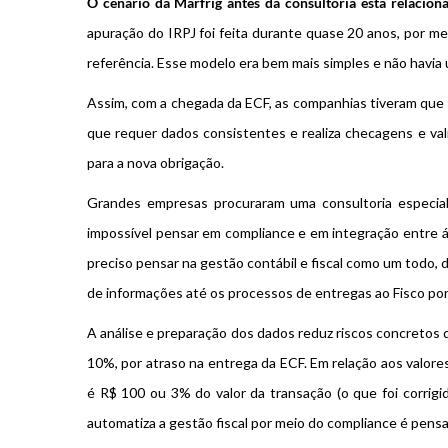
O cenário da Marfrig antes da consultoria está relacio
apuração do IRPJ foi feita durante quase 20 anos, por m
referência. Esse modelo era bem mais simples e não havia
Assim, com a chegada da ECF, as companhias tiveram que 
que requer dados consistentes e realiza checagens e va
para a nova obrigação.
Grandes empresas procuraram uma consultoria especial
impossível pensar em compliance e em integração entre ár
preciso pensar na gestão contábil e fiscal como um todo,
de informações até os processos de entregas ao Fisco po
A análise e preparação dos dados reduz riscos concretos 
10%, por atraso na entrega da ECF. Em relação aos valores
é R$ 100 ou 3% do valor da transação (o que foi corrigi
automatiza a gestão fiscal por meio do compliance é pensa