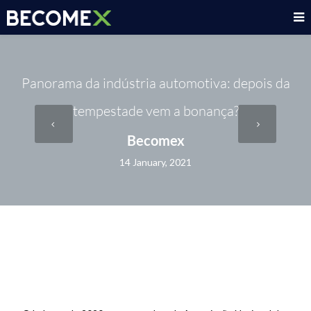
Panorama da indústria automotiva: depois da
tempestade vem a bonança?
Becomex
14 January, 2021