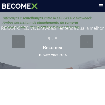
RECOF-SPED vs. Drawback: entenda qual a melhor
opção
Becomex
10 November, 2016