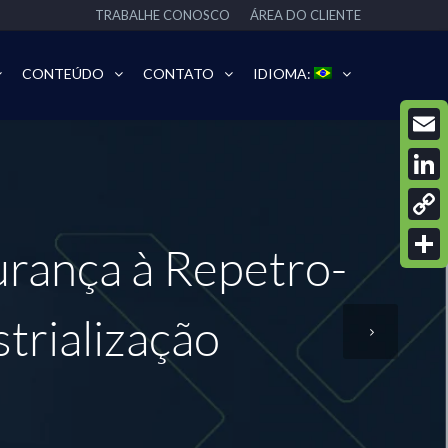
TRABALHE CONOSCO
ÁREA DO CLIENTE
CONTEÚDO
CONTATO
IDIOMA:
Email
Linke
Copy
urança à Repetro-
Link
Share
trialização