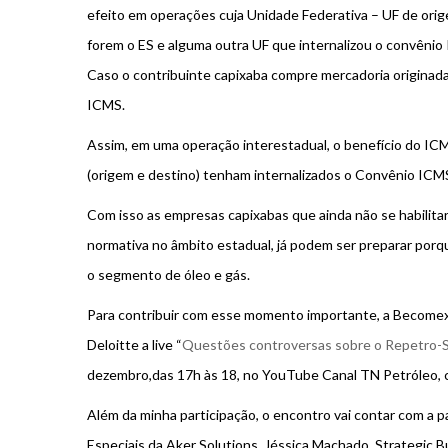
efeito em operações cuja Unidade Federativa – UF de ori
forem o ES e alguma outra UF que internalizou o convênio
Caso o contribuinte capixaba compre mercadoria originada
ICMS.
Assim, em uma operação interestadual, o benefício do IC
(origem e destino) tenham internalizados o Convênio ICM
Com isso as empresas capixabas que ainda não se habilitar
normativa no âmbito estadual, já podem ser preparar por
o segmento de óleo e gás.
Para contribuir com esse momento importante, a Becomex 
Deloitte a live “
Questões controversas sobre o Repetro-S
dezembro,das 17h às 18, no YouTube Canal TN Petróleo, c
Além da minha participação, o encontro vai contar com a 
Especiais da Aker Solutions, Jéssica Machado, Strategic