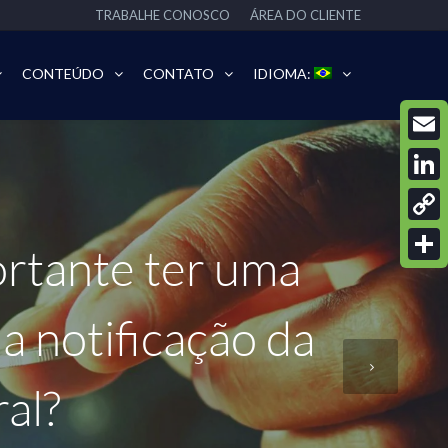
TRABALHE CONOSCO
ÁREA DO CLIENTE
CONTEÚDO
CONTATO
IDIOMA:
Email
Linke
Copy
ortante ter uma
Link
Share
a notificação da
al?