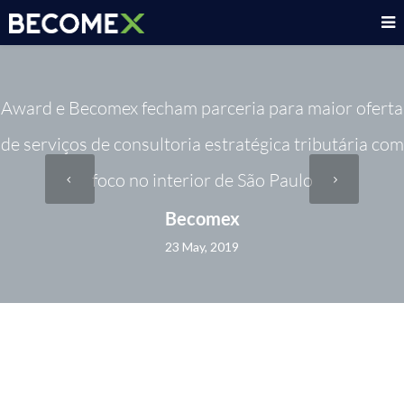
Award e Becomex fecham parceria para maior oferta
de serviços de consultoria estratégica tributária com
foco no interior de São Paulo
Becomex
23 May, 2019