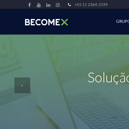
+55 11 2364-2199
GRUP
Soluçã