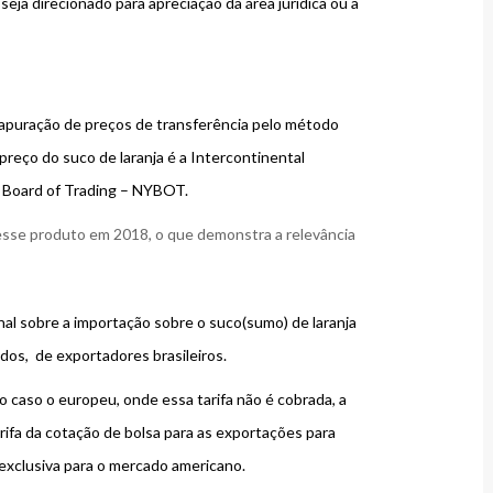
ja direcionado para apreciação da área jurídica ou a
a apuração de preços de transferência pelo método
reço do suco de laranja é a Intercontinental
k Board of Trading – NYBOT.
sse produto em 2018, o que demonstra a relevância
nal sobre a importação sobre o suco(sumo) de laranja
os, de exportadores brasileiros.
 caso o europeu, onde essa tarifa não é cobrada, a
arifa da cotação de bolsa para as exportações para
exclusiva para o mercado americano.