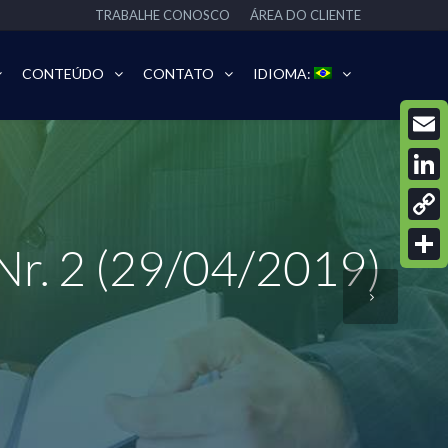
TRABALHE CONOSCO
ÁREA DO CLIENTE
CONTEÚDO
CONTATO
IDIOMA:
Email
Linke
Copy
 Nr. 2 (29/04/2019)
Link
Share