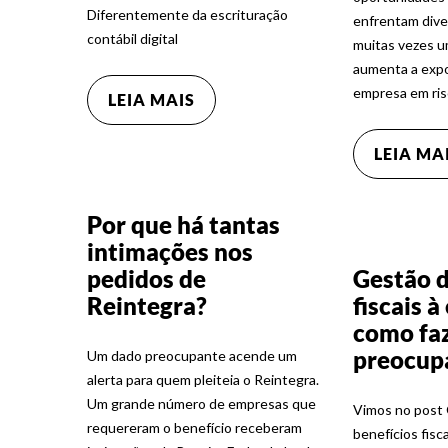
Diferentemente da escrituração
enfrentam diver
contábil digital
muitas vezes u
aumenta a expos
empresa em ris
LEIA MAIS
LEIA MA
Por que há tantas
intimações nos
pedidos de
Gestão d
Reintegra?
fiscais 
como faz
preocup
Um dado preocupante acende um
alerta para quem pleiteia o Reintegra.
Um grande número de empresas que
Vimos no post 
requereram o benefício receberam
benefícios fisca