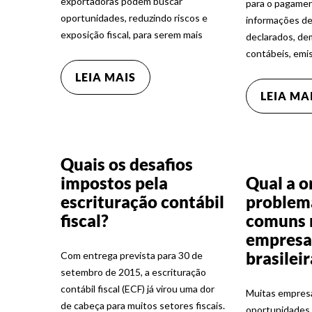
exportadoras podem buscar
para o pagamen
oportunidades, reduzindo riscos e
informações de
exposição fiscal, para serem mais
declarados, d
contábeis, emis
LEIA MAIS
LEIA MA
Quais os desafios
impostos pela
Qual a o
escrituração contábil
problema
fiscal?
comuns 
empresa
brasilei
Com entrega prevista para 30 de
setembro de 2015, a escrituração
contábil fiscal (ECF) já virou uma dor
Muitas empres
de cabeça para muitos setores fiscais.
oportunidades e