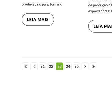
produção no país, tornand
de produção d
exportadoras: 
LEIA MAIS
LEIA MA
31
32
33
34
35