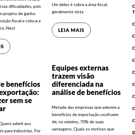
Um deles é sobre a área fiscal,
sas dificuldades, pois
C
geralmente vista
T
m projeto de ganho
ição fiscal e coloca a
co. Nest
LEIA MAIS
C
IS
C
Equipes externas
trazem visão
e benefícios
diferenciada na
à exportação:
análise de benefícios
C
er sem se
ar
Metade das empresas que aderem a
benefícios de exportação usufruem
C
de, no máximo, 70% de suas
Quero aderir aos
vantagens. Quais os motivos que
is para indústrias. Por