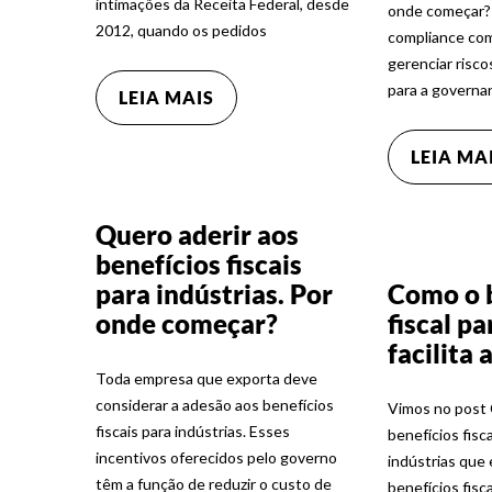
intimações da Receita Federal, desde
onde começar?
2012, quando os pedidos
compliance com
gerenciar risco
para a governan
LEIA MAIS
LEIA MA
Quero aderir aos
benefícios fiscais
para indústrias. Por
Como o 
onde começar?
fiscal pa
facilita
Toda empresa que exporta deve
considerar a adesão aos benefícios
Vimos no post 
fiscais para indústrias. Esses
benefícios fisc
incentivos oferecidos pelo governo
indústrias que 
têm a função de reduzir o custo de
benefícios fisc