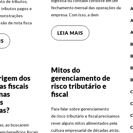
logística ou contábil consiste em um
to de tributos,
fechamento mensal das operações da
 tributos pagos e
empresa. Com isso, a dem
emonstrações
A
são de nota fisca
LEIA MAIS
IS
B
B
B
Mitos do
rigem dos
gerenciamento de
B
s fiscais
risco tributário e
C
nas
fiscal
s
C
ras?
Para falar sobre gerenciamento
C
de risco tributário e fiscal precisamos
rever alguns mitos alimentados pela
as, ao buscarem
C
cultura empresarial de décadas atrás.
m benefícios fiscais,