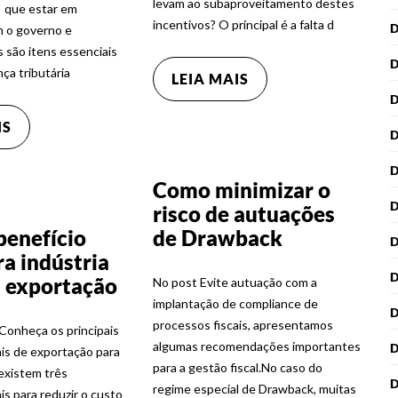
levam ao subaproveitamento destes
 que estar em
incentivos? O principal é a falta d
 o governo e
s são itens essenciais
ça tributária
LEIA MAIS
D
IS
D
Como minimizar o
risco de autuações
benefício
de Drawback
ra indústria
 a exportação
No post Evite autuação com a
implantação de compliance de
processos fiscais, apresentamos
Conheça os principais
algumas recomendações importantes
ais de exportação para
para a gestão fiscal.No caso do
existem três
regime especial de Drawback, muitas
ais para reduzir o custo