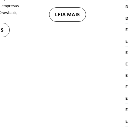
e empresas
Drawback,
LEIA MAIS
IS
E
E
E
E
E
E
E