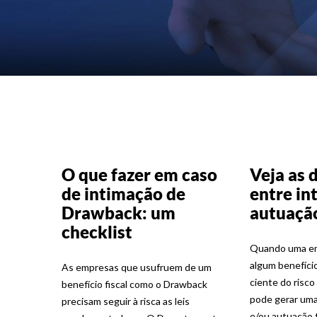
O que fazer em caso
Veja as 
de intimação de
entre in
Drawback: um
autuação
checklist
Quando uma em
algum benefício
As empresas que usufruem de um
ciente do risco
benefício fiscal como o Drawback
pode gerar uma
precisam seguir à risca as leis
e/ou autuação fi