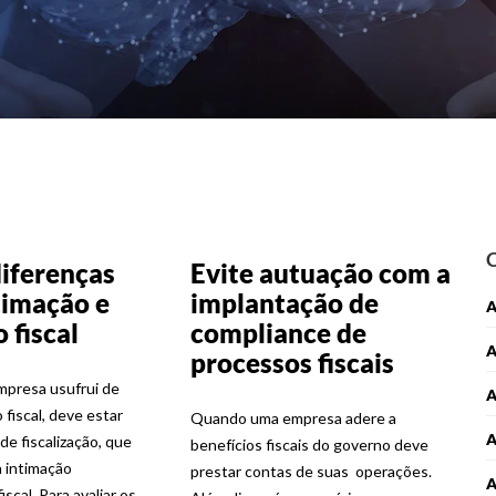
diferenças
Evite autuação com a
timação e
implantação de
A
 fiscal
compliance de
processos fiscais
presa usufrui de
A
 fiscal, deve estar
Quando uma empresa adere a
 de fiscalização, que
benefícios fiscais do governo deve
 intimação
prestar contas de suas operações.
scal. Para avaliar os