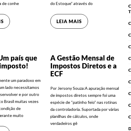
ta de conhe
do Estoque” através do
C
T
IS
LEIA MAIS
C
 Um país que
A Gestão Mensal de
C
 imposto!
Impostos Diretos e a
ECF
mente um paradoxo em
 um lado necessitamos
Por Jersony Souza:A apuração mensal
C
esenvolver e por outro
de impostos diretos sempre foi uma
o Brasil muitas vezes
espécie de “patinho feio” nas rotinas
condição de
da controladoria. Suportada por várias
erante muito
planilhas de cálculos, onde
C
verdadeiros gê