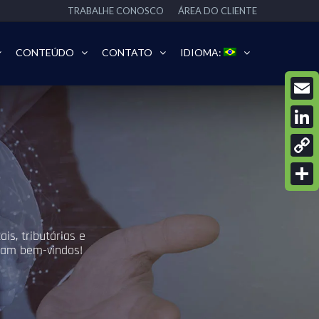
TRABALHE CONOSCO
ÁREA DO CLIENTE
CONTEÚDO
CONTATO
IDIOMA:
Email
Linke
Copy
Link
Share
is, tributárias e
ejam bem-vindos!