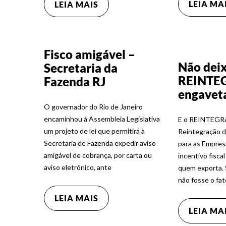
LEIA MA
LEIA MAIS
Fisco amigável –
Não deix
Secretaria da
REINTE
Fazenda RJ
engavet
O governador do Rio de Janeiro
encaminhou à Assembleia Legislativa
E o REINTEGRA
um projeto de lei que permitirá à
Reintegração d
Secretaria de Fazenda expedir aviso
para as Empres
amigável de cobrança, por carta ou
incentivo fisc
aviso eletrônico, ante
quem exporta. 
não fosse o fat
LEIA MAIS
LEIA MA