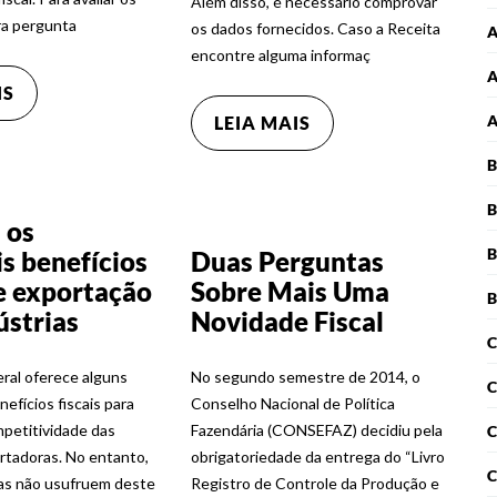
Além disso, é necessário comprovar
ira pergunta
os dados fornecidos. Caso a Receita
encontre alguma informaç
A
IS
LEIA MAIS
B
B
 os
B
is benefícios
Duas Perguntas
de exportação
Sobre Mais Uma
B
ústrias
Novidade Fiscal
C
ral oferece alguns
No segundo semestre de 2014, o
C
nefícios fiscais para
Conselho Nacional de Política
petitividade das
Fazendária (CONSEFAZ) decidiu pela
C
tadoras. No entanto,
obrigatoriedade da entrega do “Livro
C
as não usufruem deste
Registro de Controle da Produção e