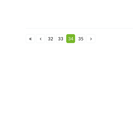
32
33
34
35