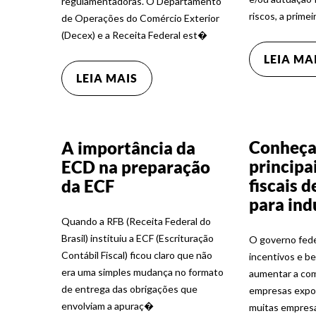
regulamentadoras. O Departamento
riscos, a prime
de Operações do Comércio Exterior
(Decex) e a Receita Federal est�
LEIA MA
LEIA MAIS
Conheça
A importância da
principa
ECD na preparação
fiscais 
da ECF
para ind
Quando a RFB (Receita Federal do
Brasil) instituiu a ECF (Escrituração
O governo fede
Contábil Fiscal) ficou claro que não
incentivos e be
era uma simples mudança no formato
aumentar a com
de entrega das obrigações que
empresas expor
envolviam a apuraç�
muitas empres