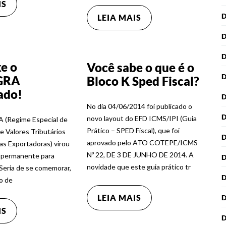
IS
LEIA MAIS
D
e o
Você sabe o que é o
D
GRA
Bloco K Sped Fiscal?
ado!
No dia 04/06/2014 foi publicado o
novo layout do EFD ICMS/IPI (Guia
 (Regime Especial de
Prático – SPED Fiscal), que foi
e Valores Tributários
aprovado pelo ATO COTEPE/ICMS
as Exportadoras) virou
Nº 22, DE 3 DE JUNHO DE 2014. A
al permanente para
novidade que este guia prático tr
Seria de se comemorar,
o de
LEIA MAIS
IS