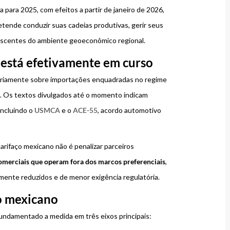
 para 2025, com efeitos a partir de janeiro de 2026,
etende conduzir suas cadeias produtivas, gerir seus
escentes do ambiente geoeconômico regional.
e está efetivamente em curso
tariamente sobre importações enquadradas no regime
. Os textos divulgados até o momento indicam
 incluindo o
USMCA
e o
ACE-55
, acordo automotivo
arifaço mexicano não é penalizar parceiros
comerciais que operam fora dos marcos preferenciais
,
lmente reduzidos e de menor exigência regulatória.
no mexicano
fundamentado a medida em três eixos principais: