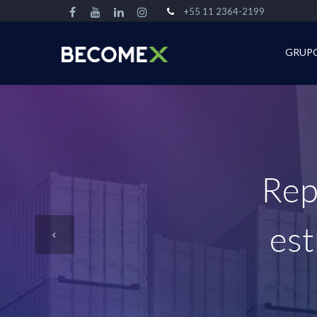
+55 11 2364-2199
GRUP
Rep
est