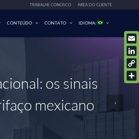
TRABALHE CONOSCO
ÁREA DO CLIENTE
CONTEÚDO
CONTATO
IDIOMA:
Email
Linke
Copy
ional: os sinais
Link
Share
arifaço mexicano