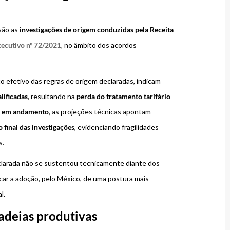
são as
investigações de origem conduzidas pela Receita
xecutivo nº 72/2021
,
no âmbito dos acordos
o efetivo das regras de origem declaradas, indicam
lificadas
, resultando na
perda do tratamento tarifário
a em andamento
, as projeções técnicas apontam
 final das investigações
, evidenciando fragilidades
s.
eclarada não se sustentou tecnicamente diante dos
licar a adoção, pelo México, de uma postura mais
l.
adeias produtivas