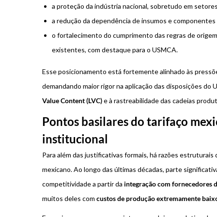
a proteção da indústria nacional, sobretudo em setore
a redução da dependência de insumos e componentes e
o fortalecimento do cumprimento das regras de origem 
existentes, com destaque para o USMCA.
Esse posicionamento está fortemente alinhado às pressõ
demandando maior rigor na aplicação das disposições do
Value Content (LVC)
e à rastreabilidade das cadeias produt
Pontos basilares do tarifaço mex
institucional
Para além das justificativas formais, há razões estruturai
mexicano. Ao longo das últimas décadas, parte significati
competitividade a partir da
integração com fornecedores de
muitos deles com
custos de produção extremamente baix